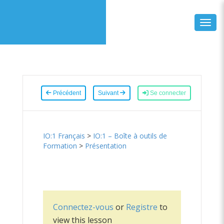
Toggl
Précédent
Suivant
Se connecter
IO:1 Français
>
IO:1 – Boîte à outils de
Formation
>
Présentation
Présentation
Connectez-vous
or
Registre
to
view this lesson