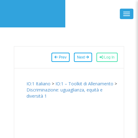
Toggl
Prev
Next
Log In
IO:1 Italiano
>
IO:1 – Toolkit di Allenamento
>
Discriminazione: uguaglianza, equità e
diversità 1
Discriminazione:
uguaglianza,
equità e