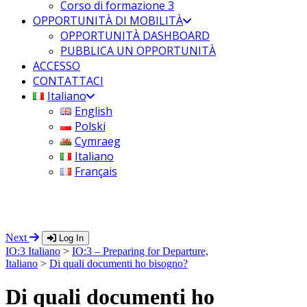
Corso di formazione 3
OPPORTUNITÀ DI MOBILITÀ
OPPORTUNITÀ DASHBOARD
PUBBLICA UN OPPORTUNITÀ
ACCESSO
CONTATTACI
Italiano
English
Polski
Cymraeg
Italiano
Français
Next
Log In
IO:3 Italiano
>
IO:3 – Preparing for Departure,
Italiano
>
Di quali documenti ho bisogno?
Di quali documenti ho