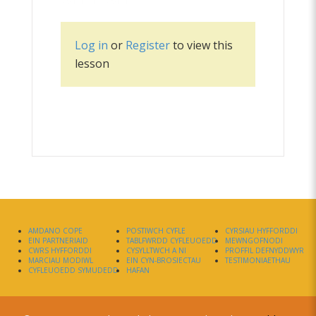
Log in
or
Register
to view this
lesson
AMDANO COPE
POSTIWCH CYFLE
CYRSIAU HYFFORDDI
EIN PARTNERIAID
TABLFWRDD CYFLEUOEDD
MEWNGOFNODI
CWRS HYFFORDDI
CYSYLLTWCH A NI
PROFFIL DEFNYDDWYR
MARCIAU MODIWL
EIN CYN-BROSIECTAU
TESTIMONIAETHAU
CYFLEUOEDD SYMUDEDD
HAFAN