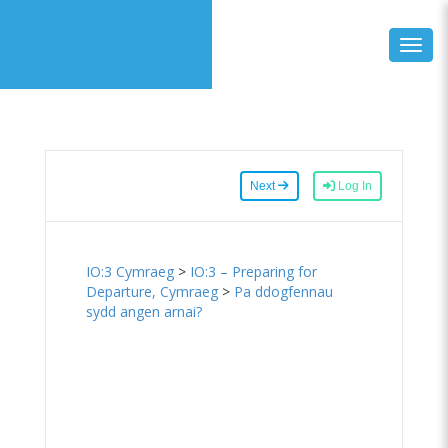
Toggl
Next
Log In
IO:3 Cymraeg
>
IO:3 – Preparing for
Departure, Cymraeg
>
Pa ddogfennau
sydd angen arnai?
Pa ddogfennau
sydd angen
arnai?