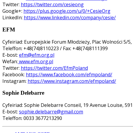
Twitter:
https://twitter.com/cesieong
Google+:
https://plus.google.com/u/0/+CesieOrg
LinkedIn:
https://www.linkedin.com/company/cesie/
EFM
Cyfeiriad: Europejskie Forum Młodzieży, Plac Wolności 5/5,
Teleffon: +48(74)8110223 / Fax: +48(74)8111399
E-bost:
efm@efm.org.pl
Wefan:
www.efm.org.pl
Twitter:
https://twitter.com/EfmPoland
Facebook:
https://www.facebook.com/efmpoland/
Instagram:
https://www.instagram.com/efmpoland/
Sophie Delebarre
Cyfeiriad: Sophie Delebarre Conseil, 19 Avenue Louise, 59
E-bost:
sophie.delebarre@gmail.com
Teleffon: 0033 3677213290