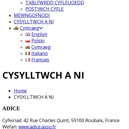
TABLFWRDD CYFLEUOEDD
POSTIWCH CYFLE
MEWNGOFNODI
CYSYLLTWCH A NI
Cymraeg
English
Polski
Cymraeg
Italiano
Français
CYSYLLTWCH A NI
Home
CYSYLLTWCH A NI
ADICE
Cyfeiriad: 42 Rue Charles Quint, 59100 Roubaix, France
Wefan:
www.adice.asso.fr