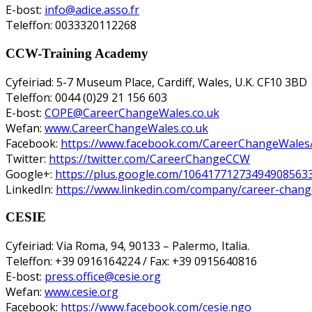
E-bost:
info@adice.asso.fr
Teleffon: 0033320112268
CCW-Training Academy
Cyfeiriad: 5-7 Museum Place, Cardiff, Wales, U.K. CF10 3BD
Teleffon: 0044 (0)29 21 156 603
E-bost:
COPE@CareerChangeWales.co.uk
Wefan:
www.CareerChangeWales.co.uk
Facebook:
https://www.facebook.com/CareerChangeWales
Twitter:
https://twitter.com/CareerChangeCCW
Google+:
https://plus.google.com/10641771273494908563
LinkedIn:
https://www.linkedin.com/company/career-chan
CESIE
Cyfeiriad: Via Roma, 94, 90133 – Palermo, Italia.
Teleffon: +39 0916164224 / Fax: +39 0915640816
E-bost:
press.office@cesie.org
Wefan:
www.cesie.org
Facebook:
https://www.facebook.com/cesie.ngo