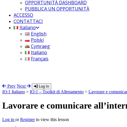
OPPORTUNITÀ DASHBOARD
PUBBLICA UN OPPORTUNITÀ
ACCESSO
CONTATTACI
Italiano
English
Polski
Cymraeg
Italiano
Français
Prev
Next
Log In
IO:1 Italiano
>
IO:1 – Toolkit di Allenamento
>
Lavorare e comunicare
Lavorare e comunicare all’inter
Log in
or
Register
to view this lesson