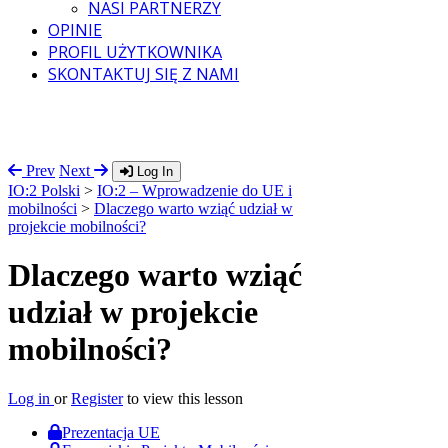
NASI PARTNERZY
OPINIE
PROFIL UŻYTKOWNIKA
SKONTAKTUJ SIĘ Z NAMI
Prev
Next
Log In
IO:2 Polski
>
IO:2 – Wprowadzenie do UE i
mobilności
>
Dlaczego warto wziąć udział w
projekcie mobilności?
Dlaczego warto wziąć
udział w projekcie
mobilności?
Log in
or
Register
to view this lesson
Prezentacja UE