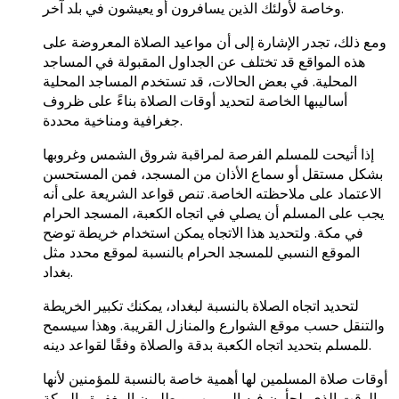
وخاصة لأولئك الذين يسافرون أو يعيشون في بلد آخر.
ومع ذلك، تجدر الإشارة إلى أن مواعيد الصلاة المعروضة على
هذه المواقع قد تختلف عن الجداول المقبولة في المساجد
المحلية. في بعض الحالات، قد تستخدم المساجد المحلية
أساليبها الخاصة لتحديد أوقات الصلاة بناءً على ظروف
جغرافية ومناخية محددة.
إذا أتيحت للمسلم الفرصة لمراقبة شروق الشمس وغروبها
بشكل مستقل أو سماع الأذان من المسجد، فمن المستحسن
الاعتماد على ملاحظته الخاصة. تنص قواعد الشريعة على أنه
يجب على المسلم أن يصلي في اتجاه الكعبة، المسجد الحرام
في مكة. ولتحديد هذا الاتجاه يمكن استخدام خريطة توضح
الموقع النسبي للمسجد الحرام بالنسبة لموقع محدد مثل
بغداد.
لتحديد اتجاه الصلاة بالنسبة لبغداد، يمكنك تكبير الخريطة
والتنقل حسب موقع الشوارع والمنازل القريبة. وهذا سيسمح
للمسلم بتحديد اتجاه الكعبة بدقة والصلاة وفقًا لقواعد دينه.
أوقات صلاة المسلمين لها أهمية خاصة بالنسبة للمؤمنين لأنها
الوقت الذي يلجأون فيه إلى ربهم ويطلبون المغفرة والبركة