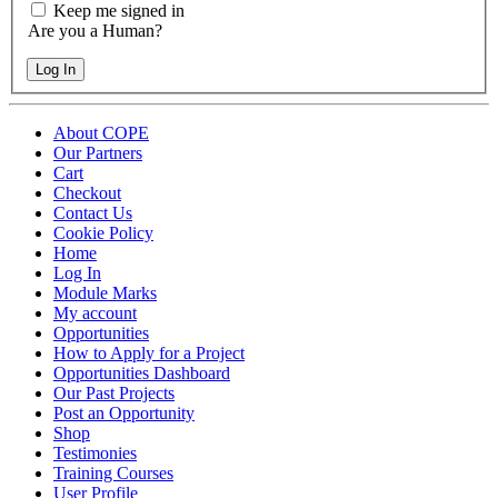
Keep me signed in
Are you a Human?
Log In
About COPE
Our Partners
Cart
Checkout
Contact Us
Cookie Policy
Home
Log In
Module Marks
My account
Opportunities
How to Apply for a Project
Opportunities Dashboard
Our Past Projects
Post an Opportunity
Shop
Testimonies
Training Courses
User Profile