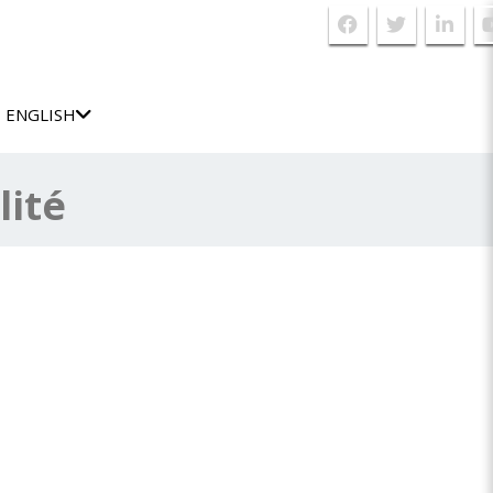
ENGLISH
lité