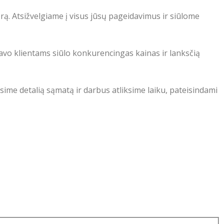
rą. Atsižvelgiame į visus jūsų pageidavimus ir siūlome
avo klientams siūlo konkurencingas kainas ir lanksčią
sime detalią sąmatą ir darbus atliksime laiku, pateisindami