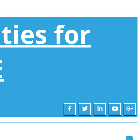
ies for
E