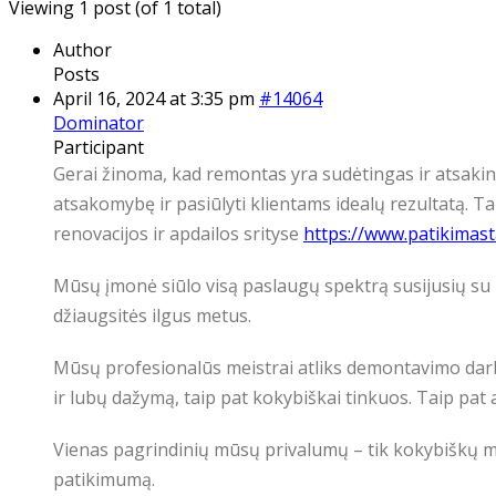
Viewing 1 post (of 1 total)
Author
Posts
April 16, 2024 at 3:35 pm
#14064
Dominator
Participant
Gerai žinoma, kad remontas yra sudėtingas ir atsaking
atsakomybę ir pasiūlyti klientams idealų rezultatą. T
renovacijos ir apdailos srityse
https://www.patikimasta
Mūsų įmonė siūlo visą paslaugų spektrą susijusių su 
džiaugsitės ilgus metus.
Mūsų profesionalūs meistrai atliks demontavimo darbu
ir lubų dažymą, taip pat kokybiškai tinkuos. Taip pat
Vienas pagrindinių mūsų privalumų – tik kokybiškų m
patikimumą.