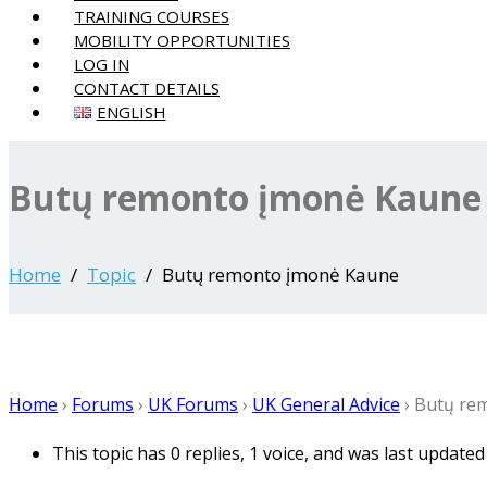
TRAINING COURSES
MOBILITY OPPORTUNITIES
LOG IN
CONTACT DETAILS
ENGLISH
Butų remonto įmonė Kaune
Home
Topic
Butų remonto įmonė Kaune
Home
›
Forums
›
UK Forums
›
UK General Advice
›
Butų re
This topic has 0 replies, 1 voice, and was last update