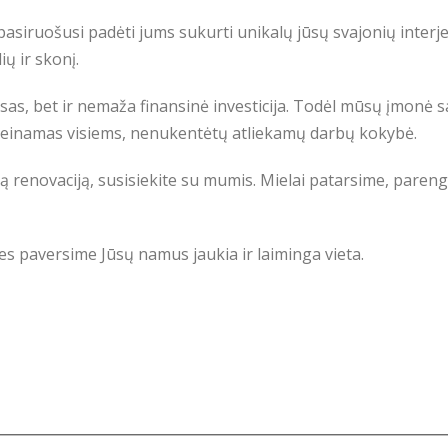
pasiruošusi padėti jums sukurti unikalų jūsų svajonių interje
ių ir skonį.
sas, bet ir nemaža finansinė investicija. Todėl mūsų įmonė s
ieinamas visiems, nenukentėtų atliekamų darbų kokybė.
lą renovaciją, susisiekite su mumis. Mielai patarsime, pareng
mes paversime Jūsų namus jaukia ir laiminga vieta.