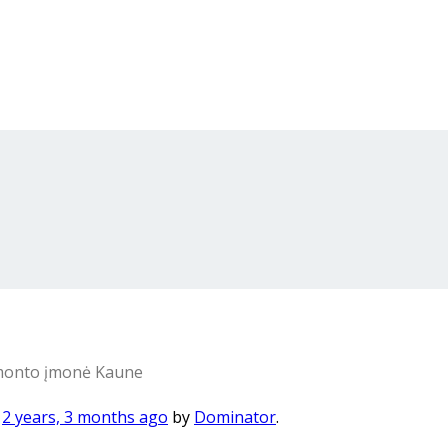
monto įmonė Kaune
d
2 years, 3 months ago
by
Dominator
.