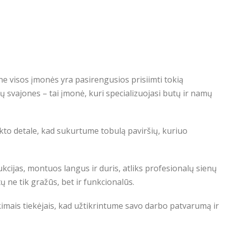
ne visos įmonės yra pasirengusios prisiimti tokią
ų svajones – tai įmonė, kuri specializuojasi butų ir namų
kto detale, kad sukurtume tobulą paviršių, kuriuo
cijas, montuos langus ir duris, atliks profesionalų sienų
 ne tik gražūs, bet ir funkcionalūs.
mais tiekėjais, kad užtikrintume savo darbo patvarumą ir