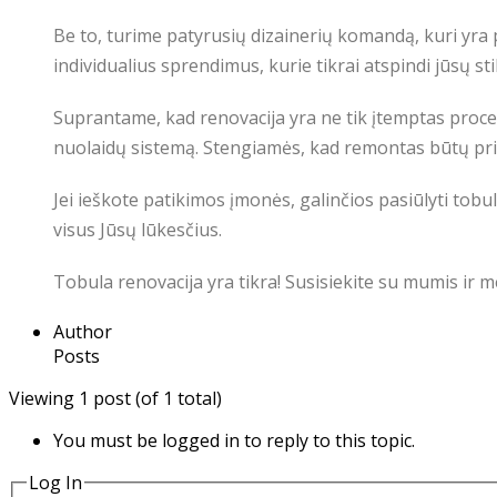
Be to, turime patyrusių dizainerių komandą, kuri yra 
individualius sprendimus, kurie tikrai atspindi jūsų stil
Suprantame, kad renovacija yra ne tik įtemptas proce
nuolaidų sistemą. Stengiamės, kad remontas būtų pr
Jei ieškote patikimos įmonės, galinčios pasiūlyti tobu
visus Jūsų lūkesčius.
Tobula renovacija yra tikra! Susisiekite su mumis ir 
Author
Posts
Viewing 1 post (of 1 total)
You must be logged in to reply to this topic.
Log In