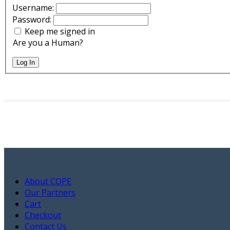
Username:
Password:
Keep me signed in
Are you a Human?
Log In
About COPE
Our Partners
Cart
Checkout
Contact Us