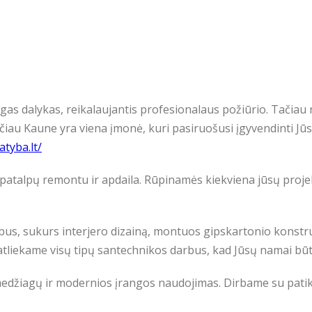
as dalykas, reikalaujantis profesionalaus požiūrio. Tačiau 
ačiau Kaune yra viena įmonė, kuri pasiruošusi įgyvendinti Jūs
tyba.lt/
patalpų remontu ir apdaila. Rūpinamės kiekviena jūsų proje
s, sukurs interjero dizainą, montuos gipskartonio konstruk
 atliekame visų tipų santechnikos darbus, kad Jūsų namai būtų
edžiagų ir modernios įrangos naudojimas. Dirbame su patiki