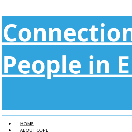
Connection
People in 
HOME
ABOUT COPE