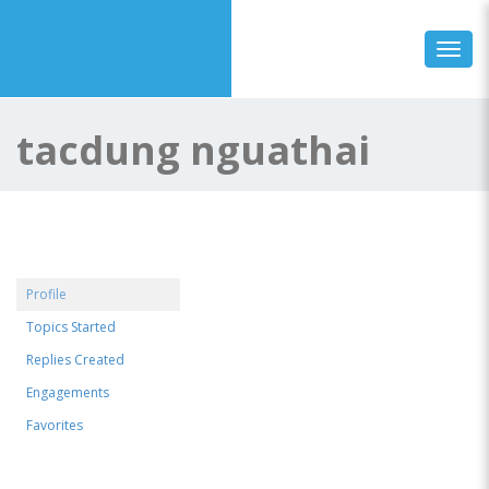
Toggl
tacdung nguathai
Profile
Topics Started
Replies Created
Engagements
Favorites
@tacdungnguathai