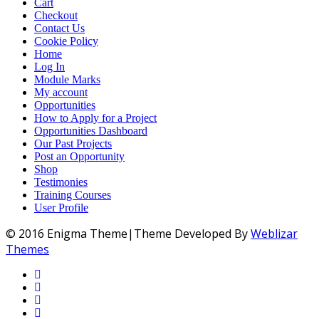
Cart
Checkout
Contact Us
Cookie Policy
Home
Log In
Module Marks
My account
Opportunities
How to Apply for a Project
Opportunities Dashboard
Our Past Projects
Post an Opportunity
Shop
Testimonies
Training Courses
User Profile
© 2016 Enigma Theme|Theme Developed By
Weblizar
Themes