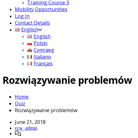
Training Course 3
Mobility Opportunities
Log In
Contact Details
English
English
Polski
Cymraeg
Italiano
Français
Rozwiązywanie problemów
Home
Quiz
Rozwiązywanie problemów
June 21, 2018
ccw_admin