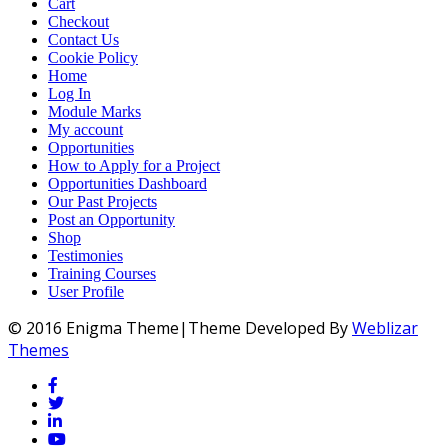
Cart
Checkout
Contact Us
Cookie Policy
Home
Log In
Module Marks
My account
Opportunities
How to Apply for a Project
Opportunities Dashboard
Our Past Projects
Post an Opportunity
Shop
Testimonies
Training Courses
User Profile
© 2016 Enigma Theme|Theme Developed By
Weblizar
Themes