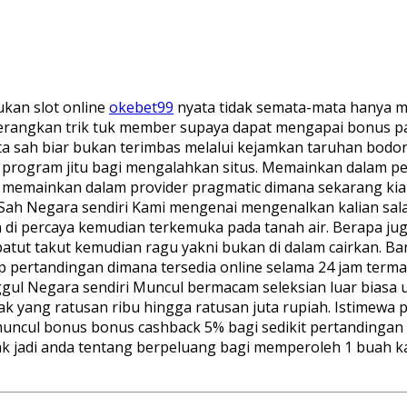
kan slot online
okebet99
nyata tidak semata-mata hanya 
rangkan trik tuk member supaya dapat mengapai bonus pant
eserta sah biar bukan terimbas melalui kejamkan taruhan 
 program jitu bagi mengalahkan situs. Memainkan dalam p
 memainkan dalam provider pragmatic dimana sekarang kia
Sah Negara sendiri Kami mengenai mengenalkan kalian salah 
a di percaya kemudian terkemuka pada tanah air. Berapa j
tut takut kemudian ragu yakni bukan di dalam cairkan. Ba
nap pertandingan dimana tersedia online selama 24 jam term
ggul Negara sendiri Muncul bermacam seleksian luar biasa 
jak yang ratusan ribu hingga ratusan juta rupiah. Istime
uncul bonus bonus cashback 5% bagi sedikit pertandingan d
ak jadi anda tentang berpeluang bagi memperoleh 1 buah k