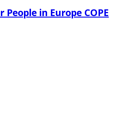
r People in Europe COPE