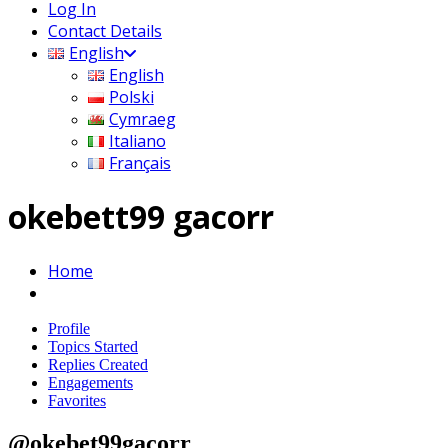
Log In
Contact Details
English
English
Polski
Cymraeg
Italiano
Français
okebett99 gacorr
Home
Profile
Topics Started
Replies Created
Engagements
Favorites
@okebet99gacorr